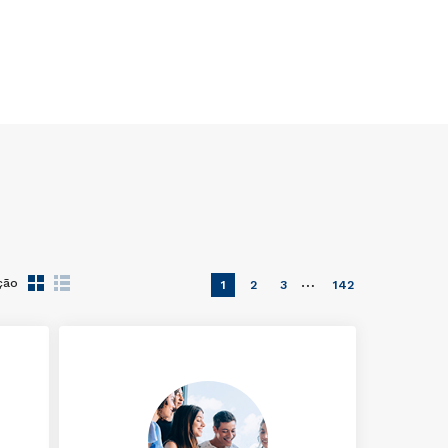
…
ção
1
2
3
142