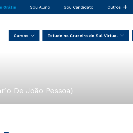
s Grátis
Sou Aluno
Sou Candidato
Outros
Cursos
Estude na Cruzeiro do Sul Virtual
tário De João Pessoa)