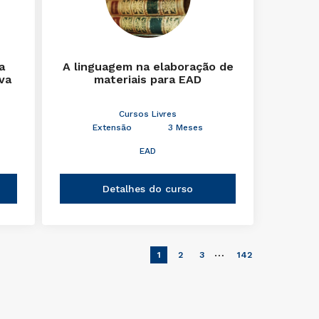
a
A linguagem na elaboração de
iva
materiais para EAD
Cursos Livres
Extensão
3 Meses
EAD
Detalhes do curso
…
1
2
3
142