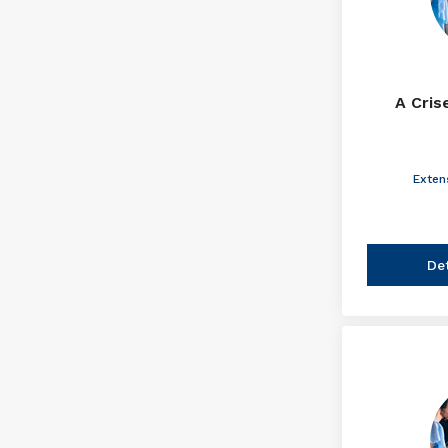
A Cris
Exten
De