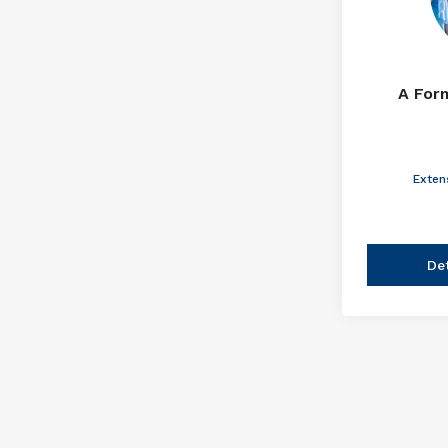
A For
Exten
De