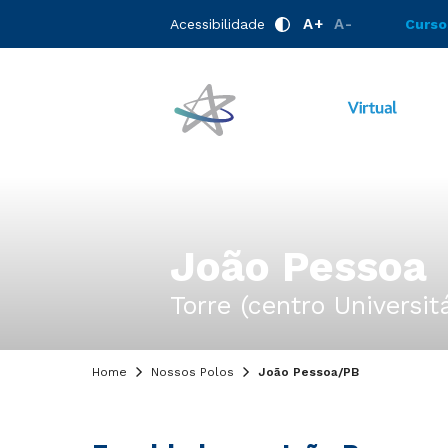
A+
A-
Acessibilidade
Curso
João Pessoa
Torre (centro Universi
Home
Nossos Polos
João Pessoa/PB