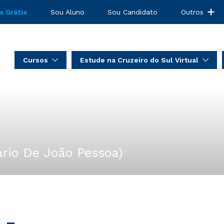
s Grátis
Sou Aluno
Sou Candidato
Outros
Cursos
Estude na Cruzeiro do Sul Virtual
tário De João Pessoa)