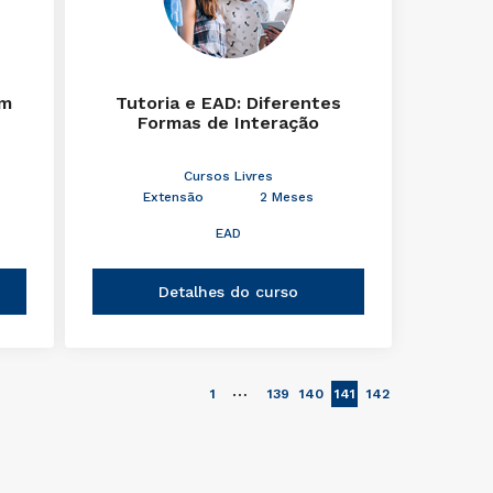
em
Tutoria e EAD: Diferentes
Formas de Interação
Cursos Livres
Extensão
2 Meses
EAD
Detalhes do curso
…
1
139
140
141
142