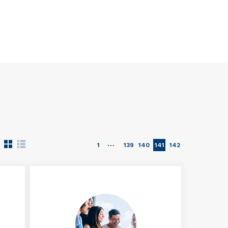
…
1
139
140
141
142