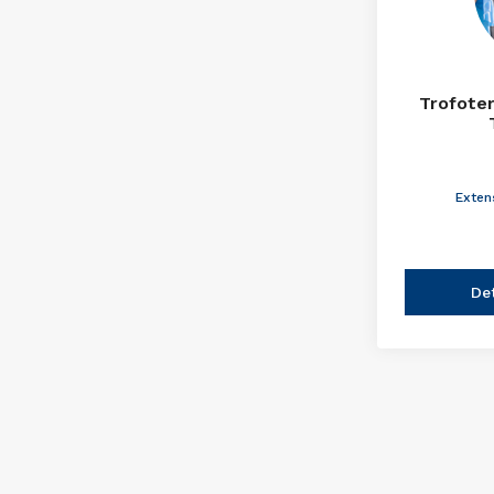
Trofote
Exten
De