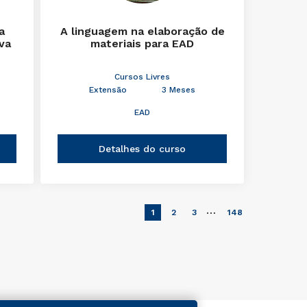
a
A linguagem na elaboração de
iva
materiais para EAD
Cursos Livres
Extensão
3 Meses
EAD
Detalhes do curso
…
1
2
3
148