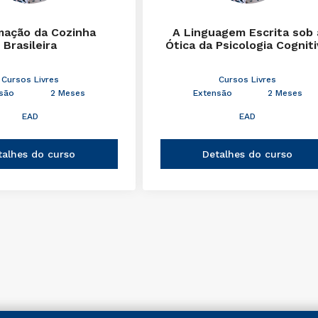
mação da Cozinha
A Linguagem Escrita sob 
Brasileira
Ótica da Psicologia Cognit
Cursos Livres
Cursos Livres
são
2 Meses
Extensão
2 Meses
EAD
EAD
talhes do curso
Detalhes do curso