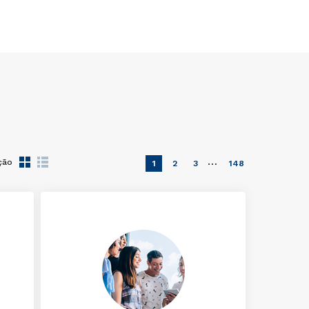
…
ção
1
2
3
148