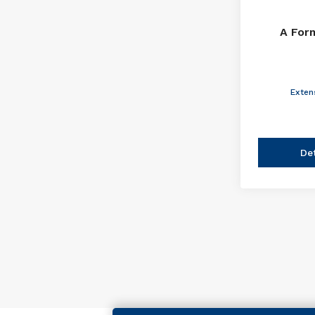
A For
Exten
De