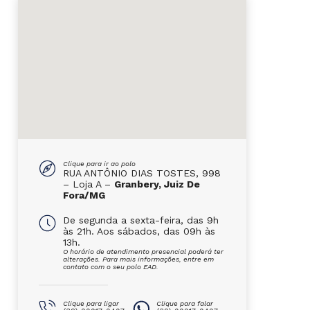
Clique para ir ao polo
RUA ANTÔNIO DIAS TOSTES, 998
– Loja A –
Granbery, Juiz De
Fora/MG
De segunda a sexta-feira, das 9h
às 21h. Aos sábados, das 09h às
13h.
O horário de atendimento presencial poderá ter
alterações. Para mais informações, entre em
contato com o seu polo EAD.
Clique para ligar
Clique para falar