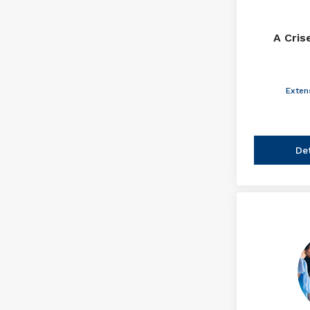
A Cris
Exten
De