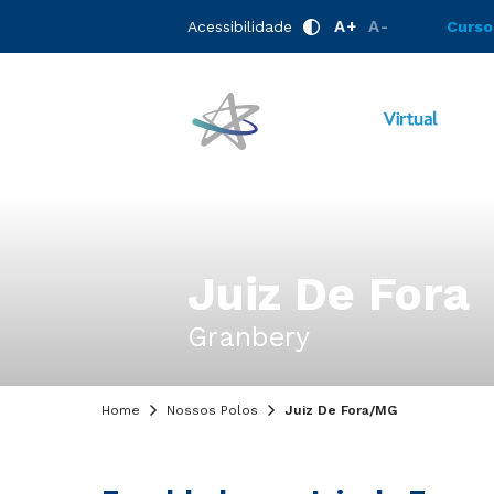
A+
A-
Acessibilidade
Curso
Juiz De Fora
Granbery
Home
Nossos Polos
Juiz De Fora/MG