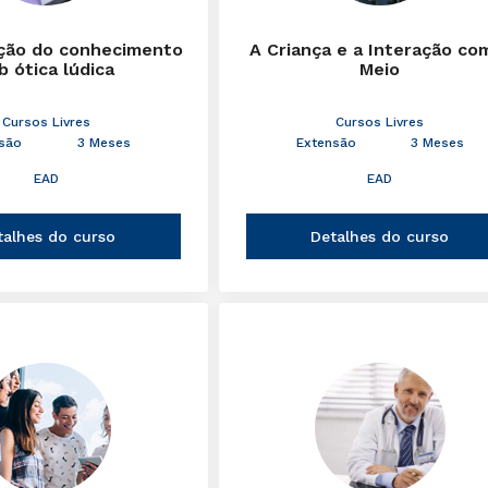
ção do conhecimento
A Criança e a Interação co
b ótica lúdica
Meio
Cursos Livres
Cursos Livres
são
3 Meses
Extensão
3 Meses
EAD
EAD
talhes do curso
Detalhes do curso