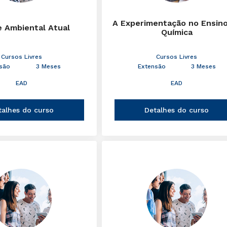
A Experimentação no Ensin
e Ambiental Atual
Química
Cursos Livres
Cursos Livres
são
3 Meses
Extensão
3 Meses
EAD
EAD
talhes do curso
Detalhes do curso