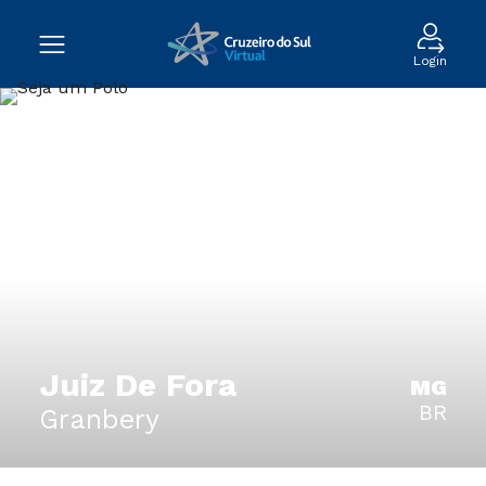
Login
Juiz De Fora
MG
BR
Granbery