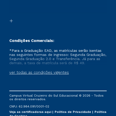
Canais de Atendimento
Segunda Graduação 2.0
Acessibilidade
Transferência
Biblioteca
Formação Pedagógica - R2
Condições Comerciais:
*Para a Graduação EAD, as matrículas serão isentas
nas seguintes formas de ingresso: Segunda Graduação,
Segunda Graduação 2.0 e Transferência. Já para as
demais, a taxa de matrícula será de R$ 49.
ver todas as condições vigentes
Campus Virtual Cruzeiro do Sul Educacional © 2026 - Todos
os direitos reservados.
CNPJ: 62.984.091/0001-02
Veja as certificadoras aqui
Política de Privacidade
Política
de Cookies