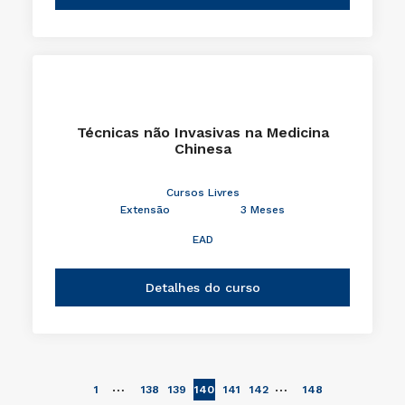
Técnicas não Invasivas na Medicina
Chinesa
Cursos Livres
Extensão
3 Meses
EAD
Detalhes do curso
…
…
1
138
139
140
141
142
148