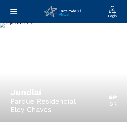
Login
Jundiaí
SP
Parque Residencial
BR
Eloy Chaves