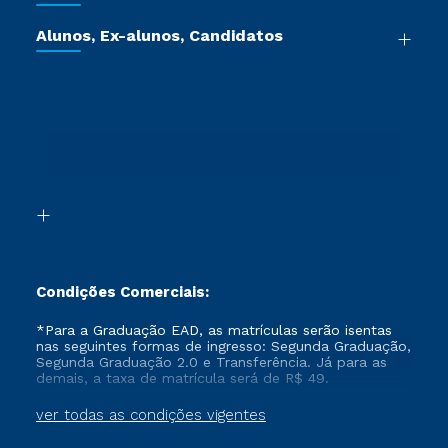
Certificadoras
Vestibular Múltipla Escolha
Cursos de Medicina
Jornada do Aluno
Alunos, Ex-alunos, Candidatos
Vestibular Redação
Cursos Livres
Sou Aluno
Ética e Integridade
Ingresso via Enem
Cursos Técnicos
Sou Candidato
Proteção de dados
Retorne ao Curso
Cursos Profissionalizantes
Sou Ex-aluno
Segunda Graduação
Canais de Atendimento
Segunda Graduação 2.0
Acessibilidade
Transferência
Biblioteca
Formação Pedagógica - R2
Condições Comerciais:
*Para a Graduação EAD, as matrículas serão isentas
nas seguintes formas de ingresso: Segunda Graduação,
Segunda Graduação 2.0 e Transferência. Já para as
demais, a taxa de matrícula será de R$ 49.
ver todas as condições vigentes