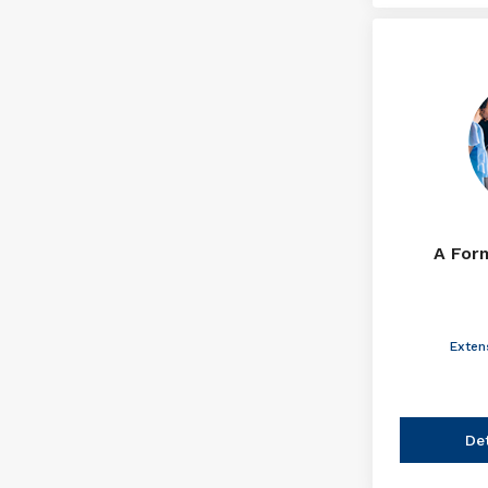
A For
Exten
De