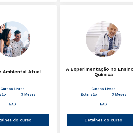
A Experimentação no Ensin
e Ambiental Atual
Química
Cursos Livres
Cursos Livres
são
3 Meses
Extensão
3 Meses
EAD
EAD
talhes do curso
Detalhes do curso