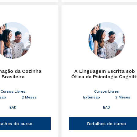
mação da Cozinha
A Linguagem Escrita sob 
Brasileira
Ótica da Psicologia Cognit
Cursos Livres
Cursos Livres
são
2 Meses
Extensão
2 Meses
EAD
EAD
talhes do curso
Detalhes do curso