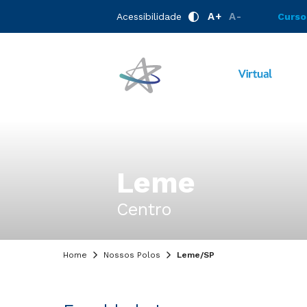
A+
A-
Acessibilidade
Curso
Leme
Centro
Home
Nossos Polos
Leme/SP