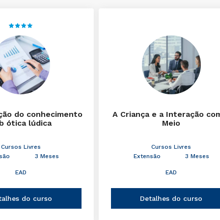
ção do conhecimento
A Criança e a Interação co
b ótica lúdica
Meio
Cursos Livres
Cursos Livres
são
3 Meses
Extensão
3 Meses
EAD
EAD
talhes do curso
Detalhes do curso