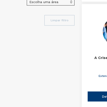
Limpar filtro
A Cris
Exten
De