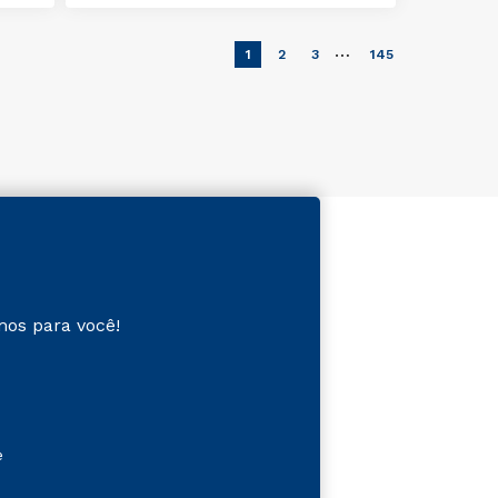
…
1
2
3
145
mos para você!
e