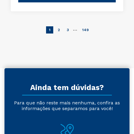
…
1
2
3
149
Ainda tem dúvidas?
Para que não reste mais nenhuma, confira as
informações que separamos para você!