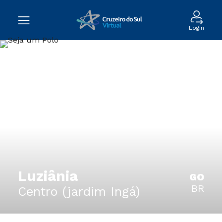
Login
Luziânia
GO
BR
Centro (jardim Ingá)