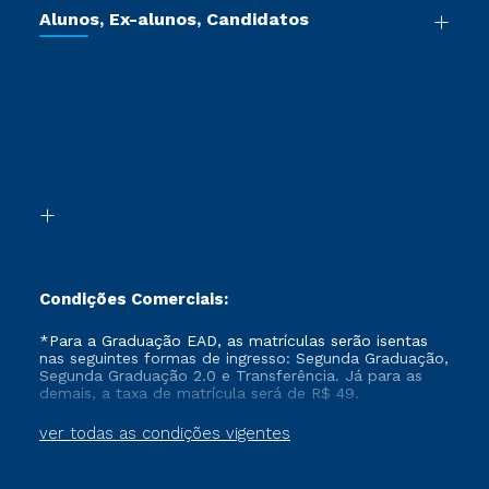
Cursos de Medicina
Jornada do Aluno
Alunos, Ex-alunos, Candidatos
Vestibular Redação
Cursos Livres
Sou Aluno
Ética e Integridade
Ingresso via Enem
Cursos Técnicos
Sou Candidato
Proteção de dados
Retorne ao Curso
Cursos Profissionalizantes
Sou Ex-aluno
Segunda Graduação
Canais de Atendimento
Segunda Graduação 2.0
Acessibilidade
Transferência
Biblioteca
Formação Pedagógica - R2
Condições Comerciais:
*Para a Graduação EAD, as matrículas serão isentas
nas seguintes formas de ingresso: Segunda Graduação,
Segunda Graduação 2.0 e Transferência. Já para as
demais, a taxa de matrícula será de R$ 49.
ver todas as condições vigentes