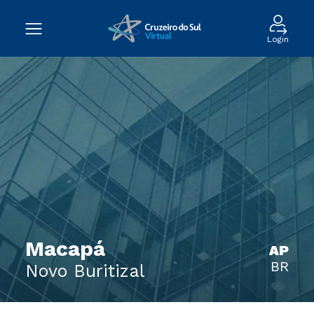
Login
Macapá
AP
BR
Novo Buritizal