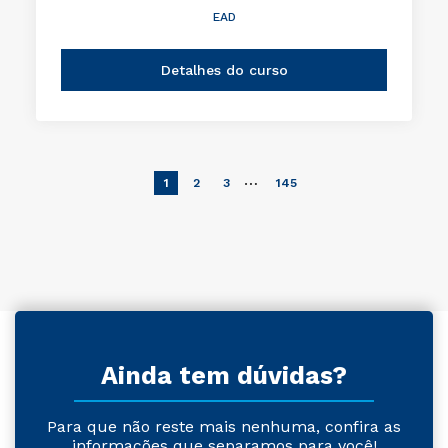
EAD
Detalhes do curso
…
1
2
3
145
Ainda tem dúvidas?
Para que não reste mais nenhuma, confira as
informações que separamos para você!