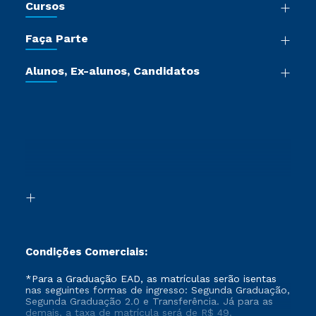
Cursos
Sala de Imprensa
Graduação
Trabalhe Conosco
Faça Parte
Pós-graduação
Certificadoras
Vestibular Múltipla Escolha
Cursos de Medicina
Jornada do Aluno
Alunos, Ex-alunos, Candidatos
Vestibular Redação
Cursos Livres
Sou Aluno
Ética e Integridade
Ingresso via Enem
Cursos Técnicos
Sou Candidato
Proteção de dados
Retorne ao Curso
Cursos Profissionalizantes
Sou Ex-aluno
Segunda Graduação
Canais de Atendimento
Segunda Graduação 2.0
Acessibilidade
Transferência
Biblioteca
Formação Pedagógica - R2
Condições Comerciais:
*Para a Graduação EAD, as matrículas serão isentas
nas seguintes formas de ingresso: Segunda Graduação,
Segunda Graduação 2.0 e Transferência. Já para as
demais, a taxa de matrícula será de R$ 49.