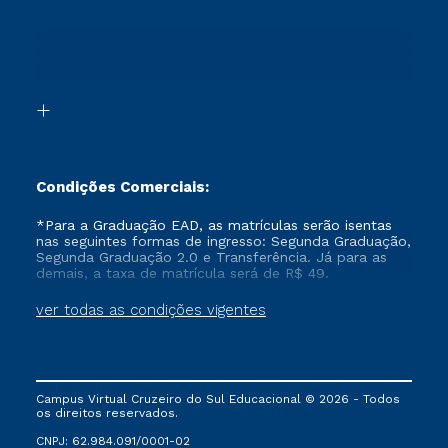
Cursos Profissionalizantes
Sou Ex-aluno
Segunda Graduação
Canais de Atendimento
Segunda Graduação 2.0
Acessibilidade
Transferência
Biblioteca
Formação Pedagógica - R2
Condições Comerciais:
*Para a Graduação EAD, as matrículas serão isentas
nas seguintes formas de ingresso: Segunda Graduação,
Segunda Graduação 2.0 e Transferência. Já para as
demais, a taxa de matrícula será de R$ 49.
ver todas as condições vigentes
Campus Virtual Cruzeiro do Sul Educacional © 2026 - Todos
os direitos reservados.
CNPJ: 62.984.091/0001-02