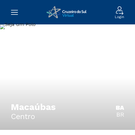
Login
Macaúbas
BA
BR
Centro