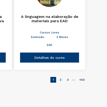
a
A linguagem na elaboração de
iva
materiais para EAD
Cursos Livres
Extensão
3 Meses
EAD
Detalhes do curso
…
1
2
3
143