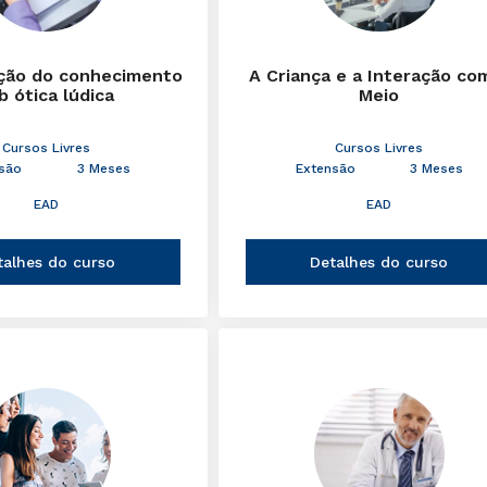
ção do conhecimento
A Criança e a Interação co
b ótica lúdica
Meio
Cursos Livres
Cursos Livres
são
3 Meses
Extensão
3 Meses
EAD
EAD
talhes do curso
Detalhes do curso