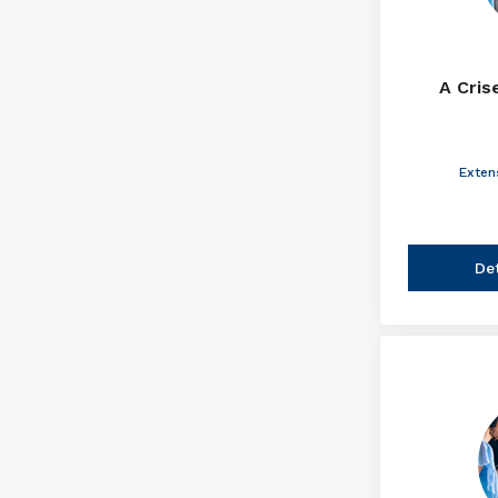
A Cris
Exten
De