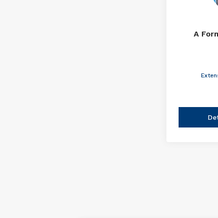
A For
Exten
De