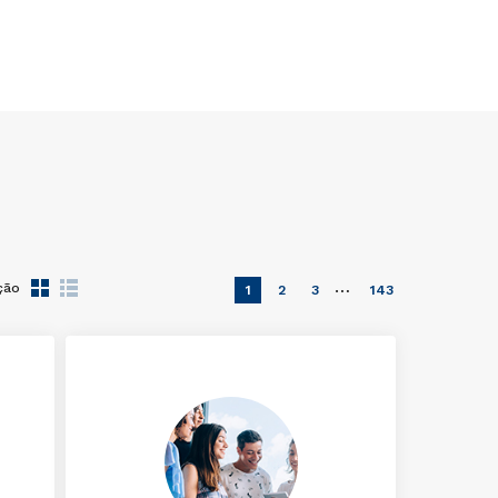
…
ção
1
2
3
143