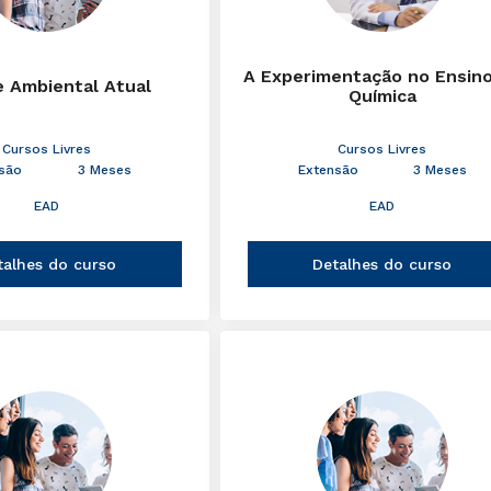
A Experimentação no Ensin
e Ambiental Atual
Química
Cursos Livres
Cursos Livres
são
3 Meses
Extensão
3 Meses
EAD
EAD
talhes do curso
Detalhes do curso