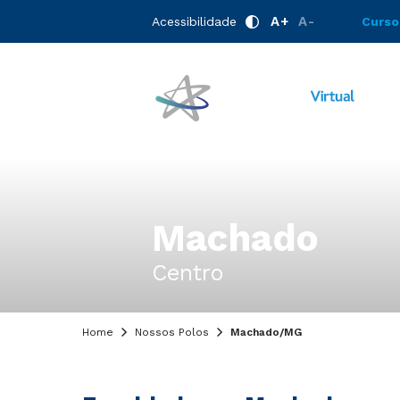
A+
A-
Acessibilidade
Curso
Machado
Centro
Home
Nossos Polos
Machado/MG