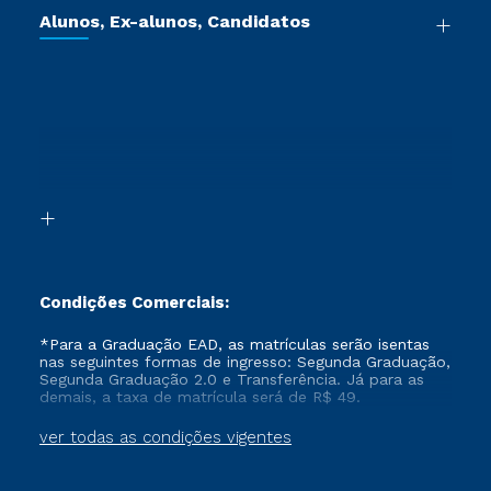
Cursos de Medicina
Jornada do Aluno
Alunos, Ex-alunos, Candidatos
Vestibular Redação
Cursos Livres
Sou Aluno
Ética e Integridade
Ingresso via Enem
Cursos Técnicos
Sou Candidato
Proteção de dados
Retorne ao Curso
Cursos Profissionalizantes
Sou Ex-aluno
Segunda Graduação
Canais de Atendimento
Segunda Graduação 2.0
Acessibilidade
Transferência
Biblioteca
Formação Pedagógica - R2
Condições Comerciais:
*Para a Graduação EAD, as matrículas serão isentas
nas seguintes formas de ingresso: Segunda Graduação,
Segunda Graduação 2.0 e Transferência. Já para as
demais, a taxa de matrícula será de R$ 49.
ver todas as condições vigentes