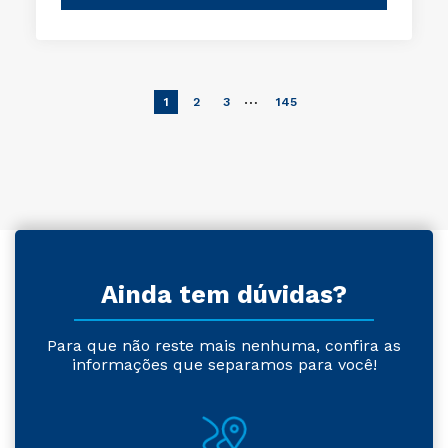
…
1
2
3
145
Ainda tem dúvidas?
Para que não reste mais nenhuma, confira as
informações que separamos para você!