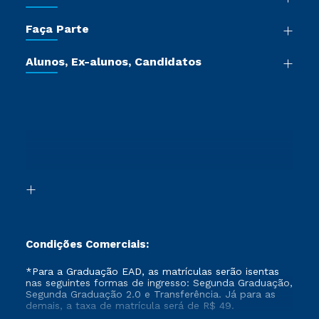
Sala de Imprensa
Graduação
Trabalhe Conosco
Faça Parte
Pós-graduação
Certificadoras
Vestibular Múltipla Escolha
Cursos de Medicina
Jornada do Aluno
Alunos, Ex-alunos, Candidatos
Vestibular Redação
Cursos Livres
Sou Aluno
Ética e Integridade
Ingresso via Enem
Cursos Técnicos
Sou Candidato
Proteção de dados
Retorne ao Curso
Cursos Profissionalizantes
Sou Ex-aluno
Segunda Graduação
Canais de Atendimento
Segunda Graduação 2.0
Acessibilidade
Transferência
Biblioteca
Formação Pedagógica - R2
Condições Comerciais:
*Para a Graduação EAD, as matrículas serão isentas
nas seguintes formas de ingresso: Segunda Graduação,
Segunda Graduação 2.0 e Transferência. Já para as
demais, a taxa de matrícula será de R$ 49.