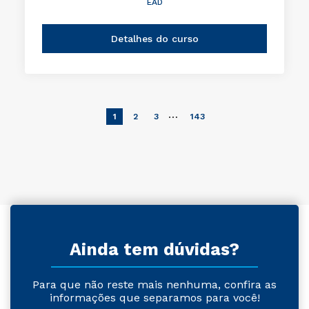
EAD
Detalhes do curso
…
1
2
3
143
Ainda tem dúvidas?
Para que não reste mais nenhuma, confira as
informações que separamos para você!