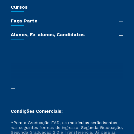
Nossa História
Cursos
Sala de Imprensa
Graduação
Trabalhe Conosco
Faça Parte
Pós-graduação
Certificadoras
Vestibular Múltipla Escolha
Cursos de Medicina
Jornada do Aluno
Alunos, Ex-alunos, Candidatos
Vestibular Redação
Cursos Livres
Sou Aluno
Ética e Integridade
Ingresso via Enem
Cursos Técnicos
Sou Candidato
Proteção de dados
Retorne ao Curso
Cursos Profissionalizantes
Sou Ex-aluno
Segunda Graduação
Canais de Atendimento
Segunda Graduação 2.0
Acessibilidade
Transferência
Biblioteca
Formação Pedagógica - R2
Condições Comerciais:
*Para a Graduação EAD, as matrículas serão isentas
nas seguintes formas de ingresso: Segunda Graduação,
Segunda Graduação 2.0 e Transferência. Já para as