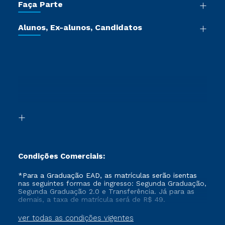
Faça Parte
Pós-graduação
Certificadoras
Vestibular Múltipla Escolha
Cursos de Medicina
Jornada do Aluno
Alunos, Ex-alunos, Candidatos
Vestibular Redação
Cursos Livres
Sou Aluno
Ética e Integridade
Ingresso via Enem
Cursos Técnicos
Sou Candidato
Proteção de dados
Retorne ao Curso
Cursos Profissionalizantes
Sou Ex-aluno
Segunda Graduação
Canais de Atendimento
Segunda Graduação 2.0
Acessibilidade
Transferência
Biblioteca
Formação Pedagógica - R2
Condições Comerciais:
*Para a Graduação EAD, as matrículas serão isentas
nas seguintes formas de ingresso: Segunda Graduação,
Segunda Graduação 2.0 e Transferência. Já para as
demais, a taxa de matrícula será de R$ 49.
ver todas as condições vigentes