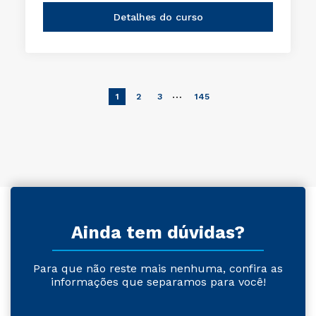
Detalhes do curso
…
1
2
3
145
Ainda tem dúvidas?
Para que não reste mais nenhuma, confira as
informações que separamos para você!