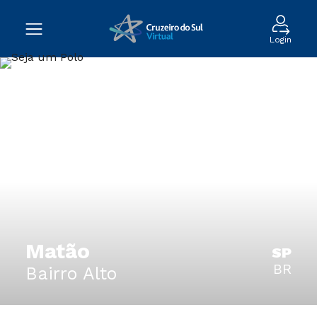
Login
Matão
SP
BR
Bairro Alto