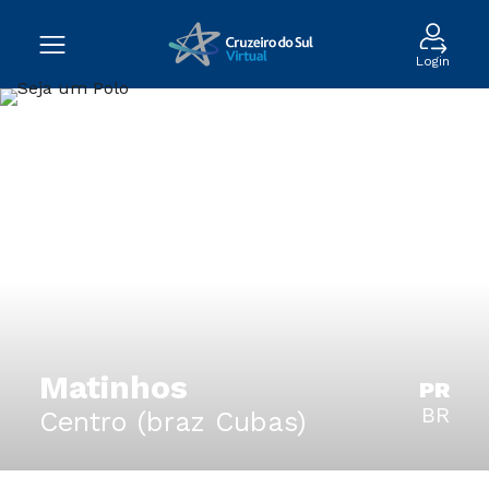
Login
Matinhos
PR
BR
Centro (braz Cubas)