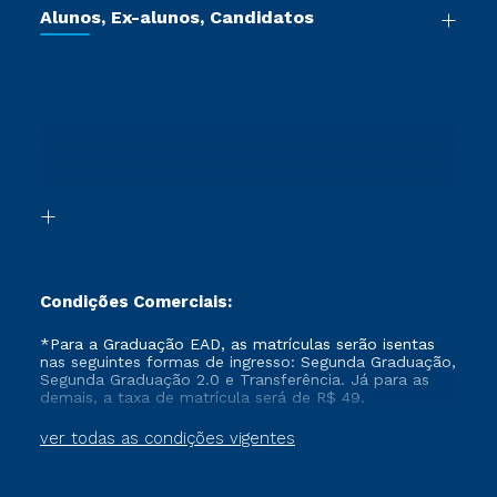
Cursos de Medicina
Jornada do Aluno
Alunos, Ex-alunos, Candidatos
Vestibular Redação
Cursos Livres
Sou Aluno
Ética e Integridade
Ingresso via Enem
Cursos Técnicos
Sou Candidato
Proteção de dados
Retorne ao Curso
Cursos Profissionalizantes
Sou Ex-aluno
Segunda Graduação
Canais de Atendimento
Segunda Graduação 2.0
Acessibilidade
Transferência
Biblioteca
Formação Pedagógica - R2
Condições Comerciais:
*Para a Graduação EAD, as matrículas serão isentas
nas seguintes formas de ingresso: Segunda Graduação,
Segunda Graduação 2.0 e Transferência. Já para as
demais, a taxa de matrícula será de R$ 49.
ver todas as condições vigentes