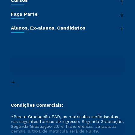
Cursos
Sala de Imprensa
Graduação
Trabalhe Conosco
Faça Parte
Pós-graduação
Certificadoras
Vestibular Múltipla Escolha
Cursos de Medicina
Jornada do Aluno
Alunos, Ex-alunos, Candidatos
Vestibular Redação
Cursos Livres
Sou Aluno
Ética e Integridade
Ingresso via Enem
Cursos Técnicos
Sou Candidato
Proteção de dados
Retorne ao Curso
Cursos Profissionalizantes
Sou Ex-aluno
Segunda Graduação
Canais de Atendimento
Segunda Graduação 2.0
Acessibilidade
Transferência
Biblioteca
Formação Pedagógica - R2
Condições Comerciais:
*Para a Graduação EAD, as matrículas serão isentas
nas seguintes formas de ingresso: Segunda Graduação,
Segunda Graduação 2.0 e Transferência. Já para as
demais, a taxa de matrícula será de R$ 49.