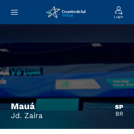
Login
Mauá
SP
BR
Jd. Zaíra