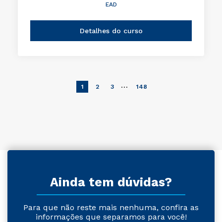
EAD
Detalhes do curso
…
1
2
3
148
Ainda tem dúvidas?
Para que não reste mais nenhuma, confira as
informações que separamos para você!