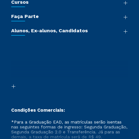
Cursos
Sala de Imprensa
Graduação
Trabalhe Conosco
Faça Parte
Pós-graduação
Certificadoras
Vestibular Múltipla Escolha
Cursos de Medicina
Jornada do Aluno
Alunos, Ex-alunos, Candidatos
Vestibular Redação
Cursos Livres
Sou Aluno
Ética e Integridade
Ingresso via Enem
Cursos Técnicos
Sou Candidato
Proteção de dados
Retorne ao Curso
Cursos Profissionalizantes
Sou Ex-aluno
Segunda Graduação
Canais de Atendimento
Segunda Graduação 2.0
Acessibilidade
Transferência
Biblioteca
Formação Pedagógica - R2
Condições Comerciais:
*Para a Graduação EAD, as matrículas serão isentas
nas seguintes formas de ingresso: Segunda Graduação,
Segunda Graduação 2.0 e Transferência. Já para as
demais, a taxa de matrícula será de R$ 49.