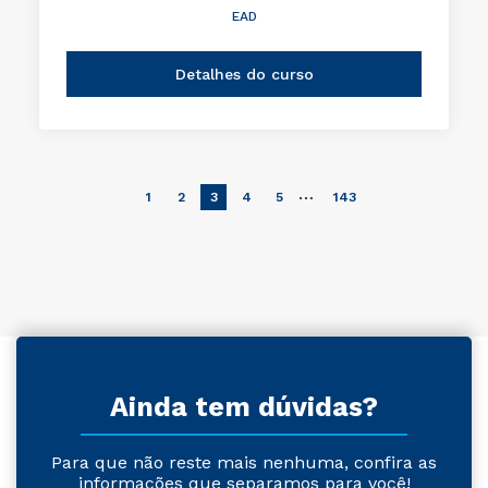
EAD
Detalhes do curso
…
1
2
3
4
5
143
Ainda tem dúvidas?
Para que não reste mais nenhuma, confira as
informações que separamos para você!