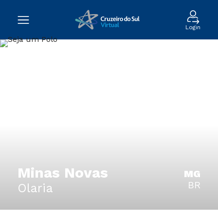
Login
Minas Novas
MG
BR
Olaria