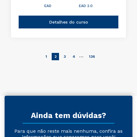
EAD
EAD 2.0
Detalhes do curso
…
1
2
3
4
136
Ainda tem dúvidas?
Para que não reste mais nenhuma, confira as
informações que separamos para você!