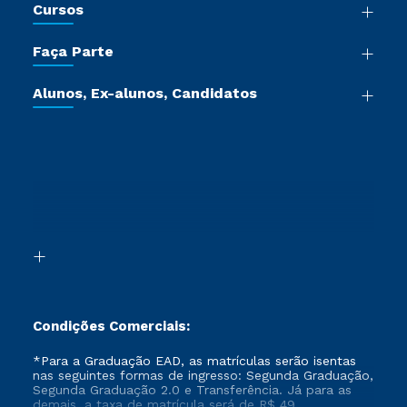
Cursos
Sala de Imprensa
Graduação
Trabalhe Conosco
Faça Parte
Pós-graduação
Certificadoras
Vestibular Múltipla Escolha
Cursos de Medicina
Jornada do Aluno
Alunos, Ex-alunos, Candidatos
Vestibular Redação
Cursos Livres
Sou Aluno
Ética e Integridade
Ingresso via Enem
Cursos Técnicos
Sou Candidato
Proteção de dados
Retorne ao Curso
Cursos Profissionalizantes
Sou Ex-aluno
Segunda Graduação
Canais de Atendimento
Segunda Graduação 2.0
Acessibilidade
Transferência
Biblioteca
Formação Pedagógica - R2
Condições Comerciais:
*Para a Graduação EAD, as matrículas serão isentas
nas seguintes formas de ingresso: Segunda Graduação,
Segunda Graduação 2.0 e Transferência. Já para as
demais, a taxa de matrícula será de R$ 49.