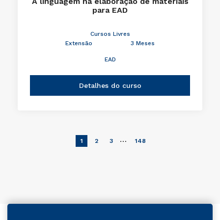
A linguagem na elaboração de materiais
para EAD
Cursos Livres
Extensão
3 Meses
EAD
Detalhes do curso
…
1
2
3
148