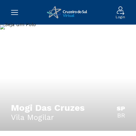
Login
Mogi Das Cruzes
SP
BR
Vila Mogilar