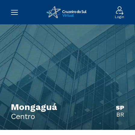
Login
Mongaguá
SP
BR
Centro