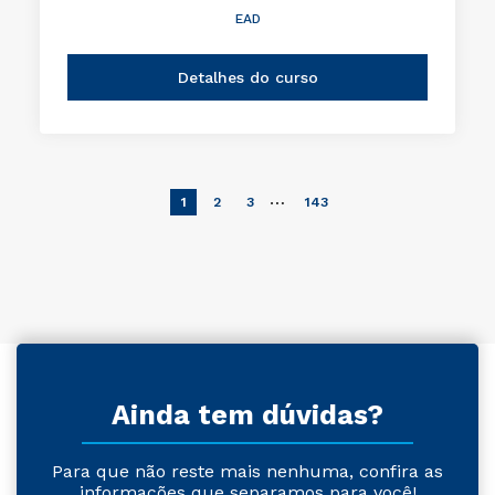
EAD
Detalhes do curso
…
1
2
3
143
Ainda tem dúvidas?
Para que não reste mais nenhuma, confira as
informações que separamos para você!