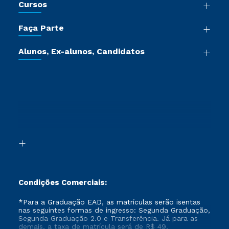
Cursos
Sala de Imprensa
Graduação
Trabalhe Conosco
Faça Parte
Pós-graduação
Certificadoras
Vestibular Múltipla Escolha
Cursos de Medicina
Jornada do Aluno
Alunos, Ex-alunos, Candidatos
Vestibular Redação
Cursos Livres
Sou Aluno
Ética e Integridade
Ingresso via Enem
Cursos Técnicos
Sou Candidato
Proteção de dados
Retorne ao Curso
Cursos Profissionalizantes
Sou Ex-aluno
Segunda Graduação
Canais de Atendimento
Segunda Graduação 2.0
Acessibilidade
Transferência
Biblioteca
Formação Pedagógica - R2
Condições Comerciais:
*Para a Graduação EAD, as matrículas serão isentas
nas seguintes formas de ingresso: Segunda Graduação,
Segunda Graduação 2.0 e Transferência. Já para as
demais, a taxa de matrícula será de R$ 49.