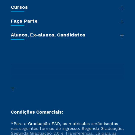
Nossa História
Cursos
Sala de Imprensa
Graduação
Trabalhe Conosco
Faça Parte
Pós-graduação
Certificadoras
Vestibular Múltipla Escolha
Cursos de Medicina
Jornada do Aluno
Alunos, Ex-alunos, Candidatos
Vestibular Redação
Cursos Livres
Sou Aluno
Ética e Integridade
Ingresso via Enem
Cursos Técnicos
Sou Candidato
Proteção de dados
Retorne ao Curso
Cursos Profissionalizantes
Sou Ex-aluno
Segunda Graduação
Canais de Atendimento
Segunda Graduação 2.0
Acessibilidade
Transferência
Biblioteca
Formação Pedagógica - R2
Condições Comerciais:
*Para a Graduação EAD, as matrículas serão isentas
nas seguintes formas de ingresso: Segunda Graduação,
Segunda Graduação 2.0 e Transferência. Já para as