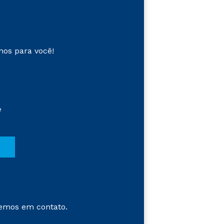
mos para você!
e
emos em contato.