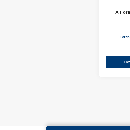
A For
Exten
De