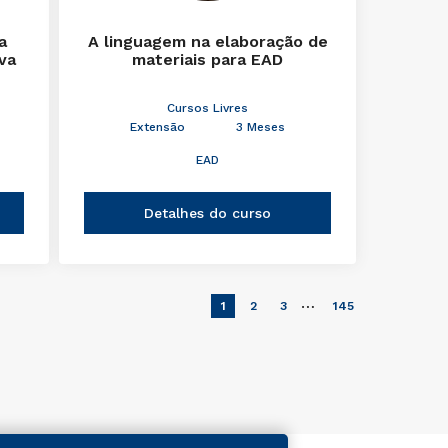
a
A linguagem na elaboração de
iva
materiais para EAD
Cursos Livres
Extensão
3 Meses
EAD
Detalhes do curso
…
1
2
3
145