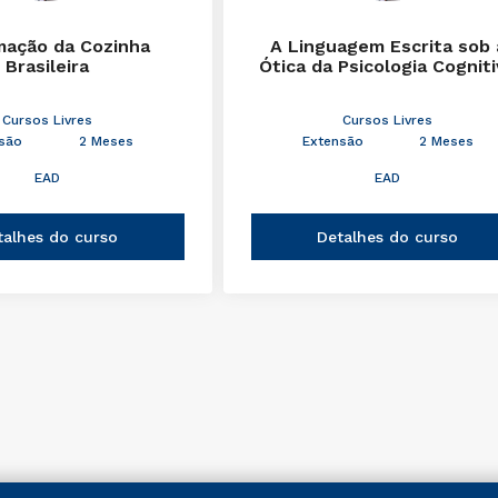
mação da Cozinha
A Linguagem Escrita sob 
Brasileira
Ótica da Psicologia Cognit
Cursos Livres
Cursos Livres
são
2 Meses
Extensão
2 Meses
EAD
EAD
talhes do curso
Detalhes do curso