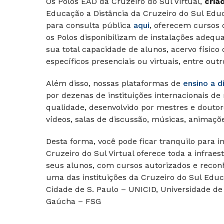
Os Polos EAD da Cruzeiro do Sul Virtual,
cria
Educação a Distância da Cruzeiro do Sul Edu
para consulta pública
aqui
, oferecem cursos 
os Polos disponibilizam de instalações adequ
sua total capacidade de alunos, acervo físico o
específicos presenciais ou virtuais, entre outr
Além disso, nossas plataformas de
ensino a d
por dezenas de instituições internacionais de
qualidade, desenvolvido por mestres e doutor
vídeos, salas de discussão, músicas, animaçõe
Desta forma, você pode ficar tranquilo para i
Cruzeiro do Sul Virtual oferece toda a infrae
seus alunos, com cursos autorizados e reconh
uma das instituições da Cruzeiro do Sul Educ
Cidade de S. Paulo – UNICID, Universidade de
Gaúcha – FSG