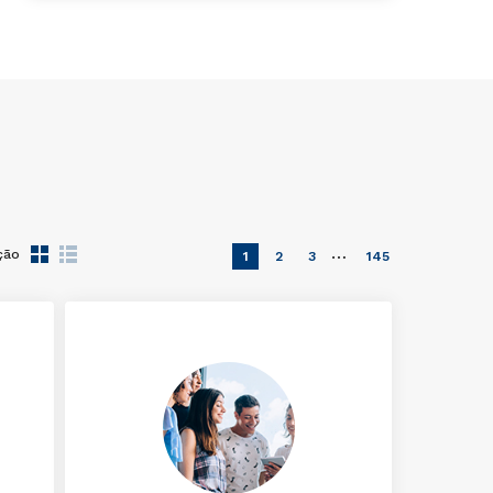
…
ção
1
2
3
145