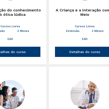
ção do conhecimento
A Criança e a Interação co
b ótica lúdica
Meio
Cursos Livres
Cursos Livres
são
3 Meses
Extensão
3 Meses
EAD
EAD
talhes do curso
Detalhes do curso