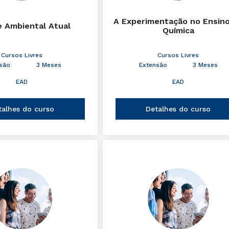
A Experimentação no Ensin
e Ambiental Atual
Química
Cursos Livres
Cursos Livres
são
3 Meses
Extensão
3 Meses
EAD
EAD
talhes do curso
Detalhes do curso