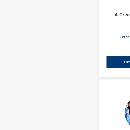
A Cris
Exten
De