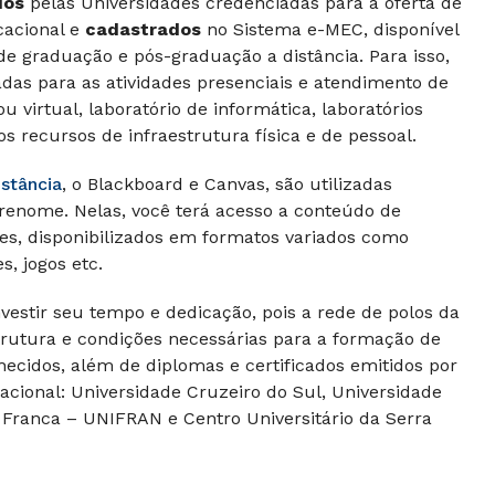
dos
pelas Universidades credenciadas para a oferta de
cacional e
cadastrados
no Sistema e-MEC, disponível
de graduação e pós-graduação a distância. Para isso,
adas para as atividades presenciais e atendimento de
u virtual, laboratório de informática, laboratórios
os recursos de infraestrutura física e de pessoal.
istância
, o Blackboard e Canvas, são utilizadas
 renome. Nelas, você terá acesso a conteúdo de
es, disponibilizados em formatos variados como
s, jogos etc.
nvestir seu tempo e dedicação, pois a rede de polos da
strutura e condições necessárias para a formação de
ecidos, além de diplomas e certificados emitidos por
acional: Universidade Cruzeiro do Sul, Universidade
 Franca – UNIFRAN e Centro Universitário da Serra