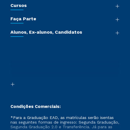
Cursos
Sala de Imprensa
Graduação
Trabalhe Conosco
Faça Parte
Pós-graduação
Certificadoras
Vestibular Múltipla Escolha
Cursos de Medicina
Jornada do Aluno
Alunos, Ex-alunos, Candidatos
Vestibular Redação
Cursos Livres
Sou Aluno
Ética e Integridade
Ingresso via Enem
Cursos Técnicos
Sou Candidato
Proteção de dados
Retorne ao Curso
Cursos Profissionalizantes
Sou Ex-aluno
Segunda Graduação
Canais de Atendimento
Segunda Graduação 2.0
Acessibilidade
Transferência
Biblioteca
Formação Pedagógica - R2
Condições Comerciais:
*Para a Graduação EAD, as matrículas serão isentas
nas seguintes formas de ingresso: Segunda Graduação,
Segunda Graduação 2.0 e Transferência. Já para as