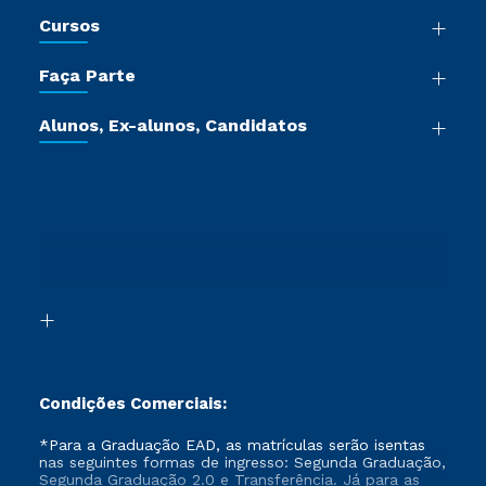
Nossa História
Cursos
Sala de Imprensa
Graduação
Trabalhe Conosco
Faça Parte
Pós-graduação
Certificadoras
Vestibular Múltipla Escolha
Cursos de Medicina
Jornada do Aluno
Alunos, Ex-alunos, Candidatos
Vestibular Redação
Cursos Livres
Sou Aluno
Ética e Integridade
Ingresso via Enem
Cursos Técnicos
Sou Candidato
Proteção de dados
Retorne ao Curso
Cursos Profissionalizantes
Sou Ex-aluno
Segunda Graduação
Canais de Atendimento
Segunda Graduação 2.0
Acessibilidade
Transferência
Biblioteca
Formação Pedagógica - R2
Condições Comerciais:
*Para a Graduação EAD, as matrículas serão isentas
nas seguintes formas de ingresso: Segunda Graduação,
Segunda Graduação 2.0 e Transferência. Já para as