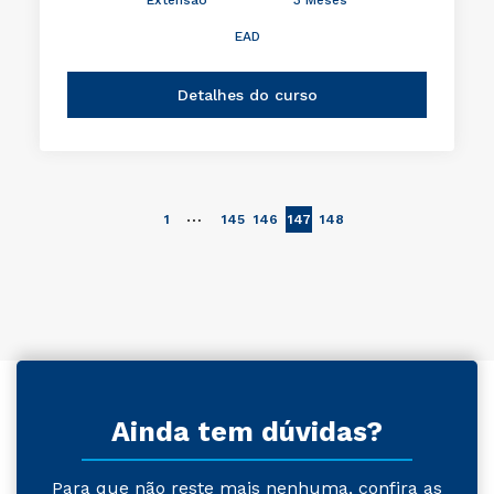
EAD
Detalhes do curso
…
1
145
146
147
148
Ainda tem dúvidas?
Para que não reste mais nenhuma, confira as