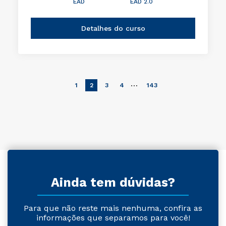
EAD
EAD 2.0
Detalhes do curso
…
1
2
3
4
143
Ainda tem dúvidas?
Para que não reste mais nenhuma, confira as
informações que separamos para você!