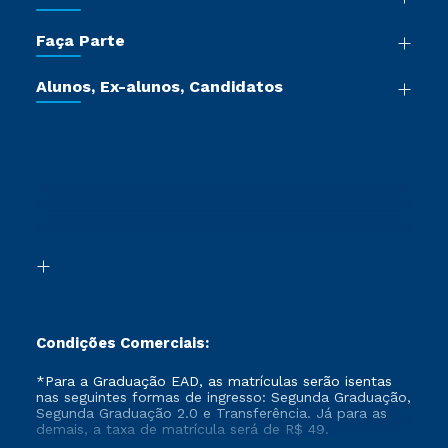
Sala de Imprensa
Graduação
Trabalhe Conosco
Faça Parte
Pós-graduação
Certificadoras
Vestibular Múltipla Escolha
Cursos de Medicina
Jornada do Aluno
Alunos, Ex-alunos, Candidatos
Vestibular Redação
Cursos Livres
Sou Aluno
Ética e Integridade
Ingresso via Enem
Cursos Técnicos
Sou Candidato
Proteção de dados
Retorne ao Curso
Cursos Profissionalizantes
Sou Ex-aluno
Segunda Graduação
Canais de Atendimento
Segunda Graduação 2.0
Acessibilidade
Transferência
Biblioteca
Formação Pedagógica - R2
Condições Comerciais:
*Para a Graduação EAD, as matrículas serão isentas
nas seguintes formas de ingresso: Segunda Graduação,
Segunda Graduação 2.0 e Transferência. Já para as
demais, a taxa de matrícula será de R$ 49.