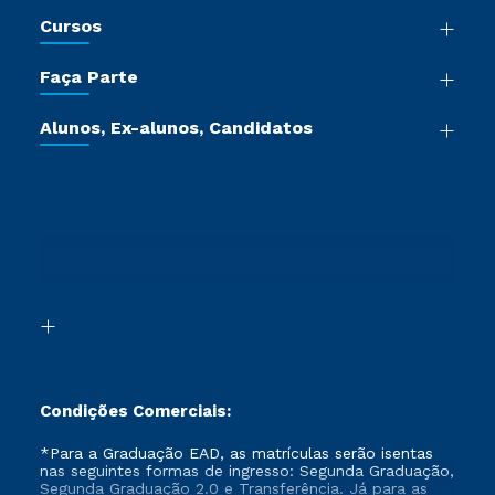
Nossa História
Cursos
Sala de Imprensa
Graduação
Trabalhe Conosco
Faça Parte
Pós-graduação
Certificadoras
Vestibular Múltipla Escolha
Cursos de Medicina
Jornada do Aluno
Alunos, Ex-alunos, Candidatos
Vestibular Redação
Cursos Livres
Sou Aluno
Ética e Integridade
Ingresso via Enem
Cursos Técnicos
Sou Candidato
Proteção de dados
Retorne ao Curso
Cursos Profissionalizantes
Sou Ex-aluno
Segunda Graduação
Canais de Atendimento
Segunda Graduação 2.0
Acessibilidade
Transferência
Biblioteca
Formação Pedagógica - R2
Condições Comerciais:
*Para a Graduação EAD, as matrículas serão isentas
nas seguintes formas de ingresso: Segunda Graduação,
Segunda Graduação 2.0 e Transferência. Já para as