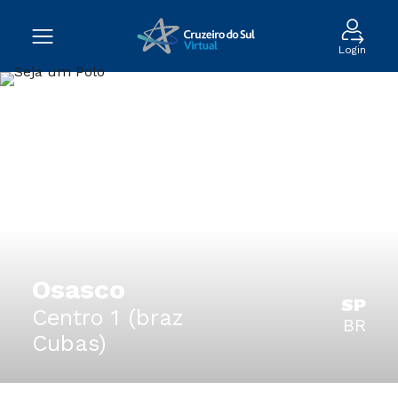
Login
Osasco
SP
Centro 1 (braz
BR
Cubas)