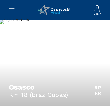
Login
Osasco
SP
BR
Km 18 (braz Cubas)