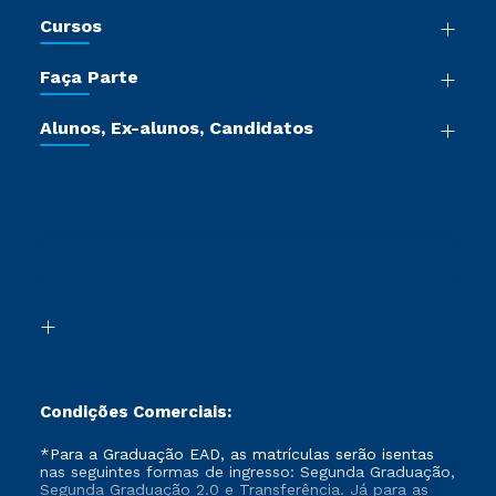
Nossa História
Cursos
Sala de Imprensa
Graduação
Trabalhe Conosco
Faça Parte
Pós-graduação
Certificadoras
Vestibular Múltipla Escolha
Cursos de Medicina
Jornada do Aluno
Alunos, Ex-alunos, Candidatos
Vestibular Redação
Cursos Livres
Sou Aluno
Ética e Integridade
Ingresso via Enem
Cursos Técnicos
Sou Candidato
Proteção de dados
Retorne ao Curso
Cursos Profissionalizantes
Sou Ex-aluno
Segunda Graduação
Canais de Atendimento
Segunda Graduação 2.0
Acessibilidade
Transferência
Biblioteca
Formação Pedagógica - R2
Condições Comerciais:
*Para a Graduação EAD, as matrículas serão isentas
nas seguintes formas de ingresso: Segunda Graduação,
Segunda Graduação 2.0 e Transferência. Já para as