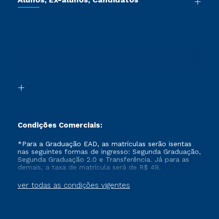
Vestibular Redação
Cursos Livres
Sou Aluno
Ética e Integridade
Ingresso via Enem
Cursos Técnicos
Sou Candidato
Proteção de dados
Retorne ao Curso
Cursos Profissionalizantes
Sou Ex-aluno
Segunda Graduação
Canais de Atendimento
Segunda Graduação 2.0
Acessibilidade
Transferência
Biblioteca
Formação Pedagógica - R2
Condições Comerciais:
*Para a Graduação EAD, as matrículas serão isentas
nas seguintes formas de ingresso: Segunda Graduação,
Segunda Graduação 2.0 e Transferência. Já para as
demais, a taxa de matrícula será de R$ 49.
ver todas as condições vigentes