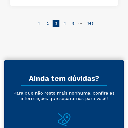
…
1
2
3
4
5
143
Ainda tem dúvidas?
Para que não reste mais nenhuma, confira as
informações que separamos para você!