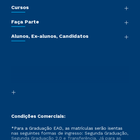
Nossa História
Cursos
Sala de Imprensa
Graduação
Trabalhe Conosco
Faça Parte
Pós-graduação
Certificadoras
Vestibular Múltipla Escolha
Cursos de Medicina
Jornada do Aluno
Alunos, Ex-alunos, Candidatos
Vestibular Redação
Cursos Livres
Sou Aluno
Ética e Integridade
Ingresso via Enem
Cursos Técnicos
Sou Candidato
Proteção de dados
Retorne ao Curso
Cursos Profissionalizantes
Sou Ex-aluno
Segunda Graduação
Canais de Atendimento
Segunda Graduação 2.0
Acessibilidade
Transferência
Biblioteca
Formação Pedagógica - R2
Condições Comerciais:
*Para a Graduação EAD, as matrículas serão isentas
nas seguintes formas de ingresso: Segunda Graduação,
Segunda Graduação 2.0 e Transferência. Já para as