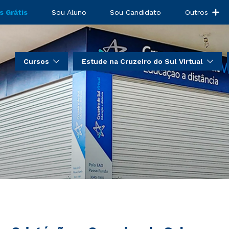
s Grátis
Sou Aluno
Sou Candidato
Outros
Cursos
Estude na Cruzeiro do Sul Virtual