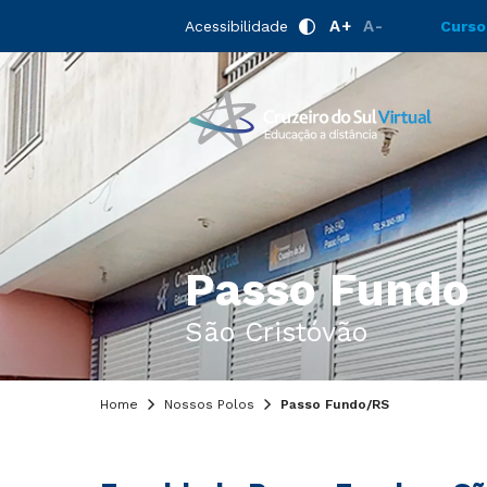
A+
A-
Acessibilidade
Curso
Passo Fundo
São Cristóvão
Home
Nossos Polos
Passo Fundo/RS