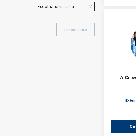
Limpar filtro
A Cris
Exten
De