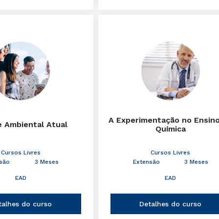
A Experimentação no Ensin
e Ambiental Atual
Química
Cursos Livres
Cursos Livres
são
3 Meses
Extensão
3 Meses
EAD
EAD
talhes do curso
Detalhes do curso