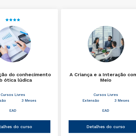
ção do conhecimento
A Criança e a Interação co
b ótica lúdica
Meio
Cursos Livres
Cursos Livres
são
3 Meses
Extensão
3 Meses
EAD
EAD
talhes do curso
Detalhes do curso