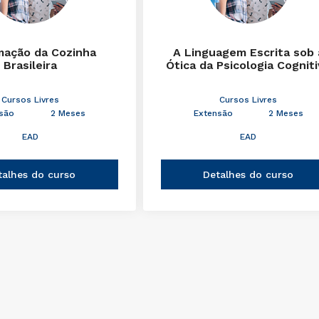
mação da Cozinha
A Linguagem Escrita sob 
Brasileira
Ótica da Psicologia Cognit
Cursos Livres
Cursos Livres
são
2 Meses
Extensão
2 Meses
EAD
EAD
talhes do curso
Detalhes do curso