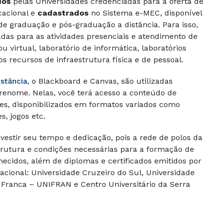
dos
pelas Universidades credenciadas para a oferta de
cacional e
cadastrados
no Sistema e-MEC, disponível
de graduação e pós-graduação a distância. Para isso,
adas para as atividades presenciais e atendimento de
u virtual, laboratório de informática, laboratórios
os recursos de infraestrutura física e de pessoal.
istância
, o Blackboard e Canvas, são utilizadas
 renome. Nelas, você terá acesso a conteúdo de
es, disponibilizados em formatos variados como
s, jogos etc.
nvestir seu tempo e dedicação, pois a rede de polos da
strutura e condições necessárias para a formação de
ecidos, além de diplomas e certificados emitidos por
acional: Universidade Cruzeiro do Sul, Universidade
 Franca – UNIFRAN e Centro Universitário da Serra