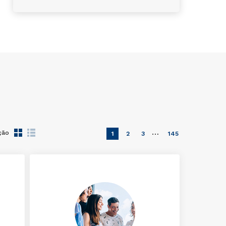
…
ção
1
2
3
145