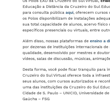
Os Polos EAD da Cruzeiro do Sul Virtual,
cria
Educação a Distância da Cruzeiro do Sul Edu
para consulta pública
aqui
, oferecem cursos 
os Polos disponibilizam de instalações adequ
sua total capacidade de alunos, acervo físico o
específicos presenciais ou virtuais, entre outr
Além disso, nossas plataformas de
ensino a d
por dezenas de instituições internacionais de
qualidade, desenvolvido por mestres e doutor
vídeos, salas de discussão, músicas, animaçõe
Desta forma, você pode ficar tranquilo para i
Cruzeiro do Sul Virtual oferece toda a infrae
seus alunos, com cursos autorizados e reconh
uma das instituições da Cruzeiro do Sul Educ
Cidade de S. Paulo – UNICID, Universidade de
Gaúcha – FSG