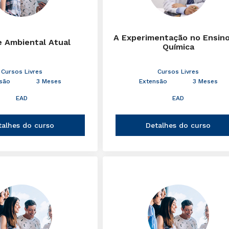
A Experimentação no Ensin
e Ambiental Atual
Química
Cursos Livres
Cursos Livres
são
3 Meses
Extensão
3 Meses
EAD
EAD
talhes do curso
Detalhes do curso