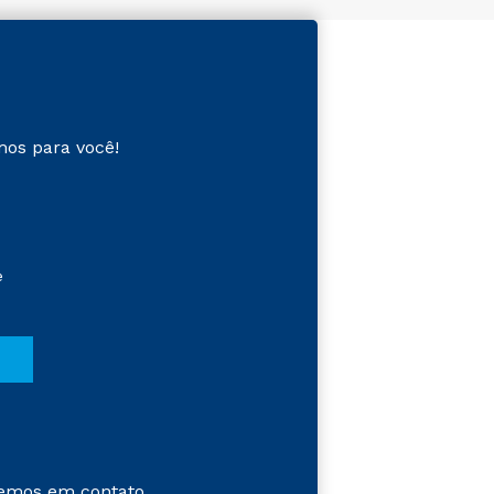
mos para você!
e
emos em contato.