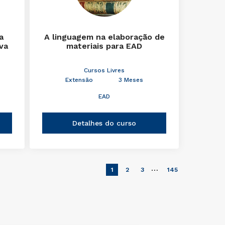
a
A linguagem na elaboração de
iva
materiais para EAD
Cursos Livres
Extensão
3 Meses
EAD
Detalhes do curso
…
1
2
3
145