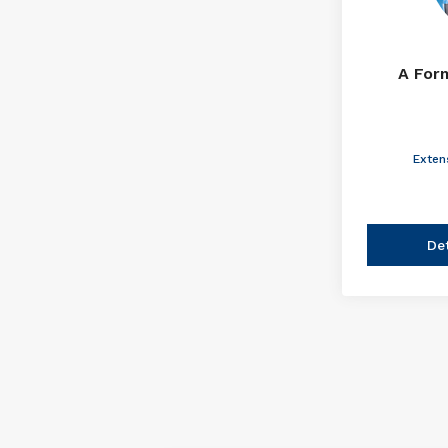
A For
Exten
De