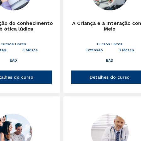
ção do conhecimento
A Criança e a Interação co
b ótica lúdica
Meio
Cursos Livres
Cursos Livres
são
3 Meses
Extensão
3 Meses
EAD
EAD
talhes do curso
Detalhes do curso