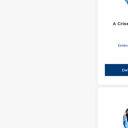
A Cris
Exten
De