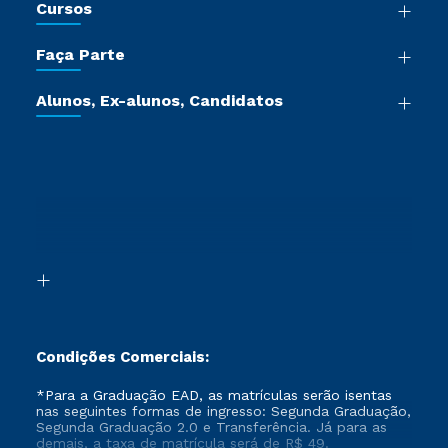
Cursos
Sala de Imprensa
Graduação
Trabalhe Conosco
Faça Parte
Pós-graduação
Certificadoras
Vestibular Múltipla Escolha
Cursos de Medicina
Jornada do Aluno
Alunos, Ex-alunos, Candidatos
Vestibular Redação
Cursos Livres
Sou Aluno
Ética e Integridade
Ingresso via Enem
Cursos Técnicos
Sou Candidato
Proteção de dados
Retorne ao Curso
Cursos Profissionalizantes
Sou Ex-aluno
Segunda Graduação
Canais de Atendimento
Segunda Graduação 2.0
Acessibilidade
Transferência
Biblioteca
Formação Pedagógica - R2
Condições Comerciais:
*Para a Graduação EAD, as matrículas serão isentas
nas seguintes formas de ingresso: Segunda Graduação,
Segunda Graduação 2.0 e Transferência. Já para as
demais, a taxa de matrícula será de R$ 49.