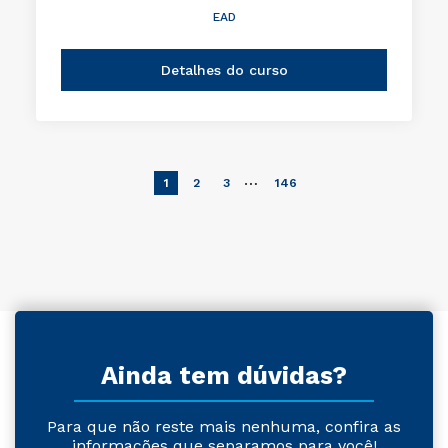
EAD
Detalhes do curso
…
1
2
3
146
Ainda tem dúvidas?
Para que não reste mais nenhuma, confira as
informações que separamos para você!