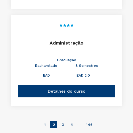
Administração
Graduação
Bacharelado
8 Semestres
EAD
EAD 2.0
Detalhes do curso
…
1
2
3
4
146