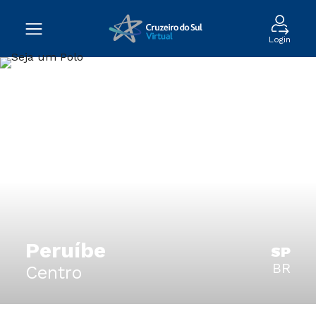
Login
Peruíbe
SP
BR
Centro