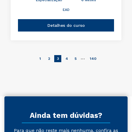
EAD
Detalhes do curso
…
1
2
3
4
5
140
Ainda tem dúvidas?
Para que não reste mais nenhuma, confira as