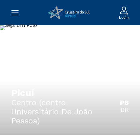
Login
Picuí
Centro (centro
PB
BR
Universitário De João
Pessoa)