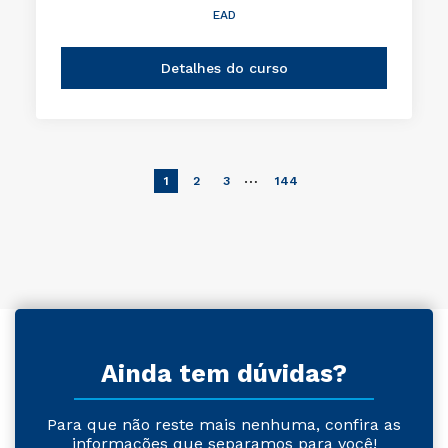
EAD
Detalhes do curso
…
1
2
3
144
Ainda tem dúvidas?
Para que não reste mais nenhuma, confira as
informações que separamos para você!