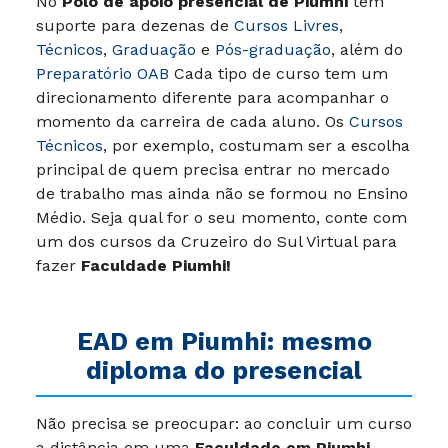
No
Polo de apoio presencial de Piumhi
tem
suporte para dezenas de
Cursos Livres
,
Técnicos
,
Graduação
e
Pós-graduação
, além do
Preparatório OAB
Cada tipo de curso tem um
direcionamento diferente para acompanhar o
momento da carreira de cada aluno. Os
Cursos
Técnicos
, por exemplo, costumam ser a escolha
principal de quem precisa entrar no mercado
de trabalho mas ainda não se formou no Ensino
Médio. Seja qual for o seu momento, conte com
um dos cursos da Cruzeiro do Sul Virtual para
fazer
Faculdade Piumhi!
EAD em Piumhi: mesmo
diploma do presencial
Não precisa se preocupar: ao concluir um curso
a distância em uma
Faculdade em Piumhi
,