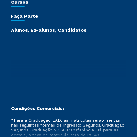
Cursos
Sala de Imprensa
Graduação
Trabalhe Conosco
Faça Parte
Pós-graduação
Certificadoras
Vestibular Múltipla Escolha
Cursos de Medicina
Jornada do Aluno
Alunos, Ex-alunos, Candidatos
Vestibular Redação
Cursos Livres
Sou Aluno
Ética e Integridade
Ingresso via Enem
Cursos Técnicos
Sou Candidato
Proteção de dados
Retorne ao Curso
Cursos Profissionalizantes
Sou Ex-aluno
Segunda Graduação
Canais de Atendimento
Segunda Graduação 2.0
Acessibilidade
Transferência
Biblioteca
Formação Pedagógica - R2
Condições Comerciais:
*Para a Graduação EAD, as matrículas serão isentas
nas seguintes formas de ingresso: Segunda Graduação,
Segunda Graduação 2.0 e Transferência. Já para as
demais, a taxa de matrícula será de R$ 49.