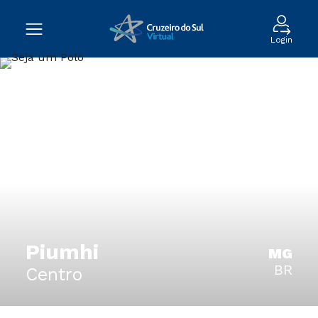
Login
Piumhi
MG
BR
Centro