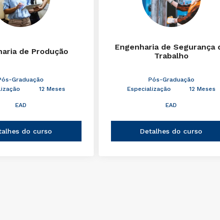
Engenharia de Segurança 
aria de Produção
Trabalho
Pós-Graduação
Pós-Graduação
lização
12 Meses
Especialização
12 Meses
EAD
EAD
talhes do curso
Detalhes do curso