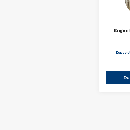
Engenh
Especia
De