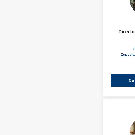
Direito
Especia
De