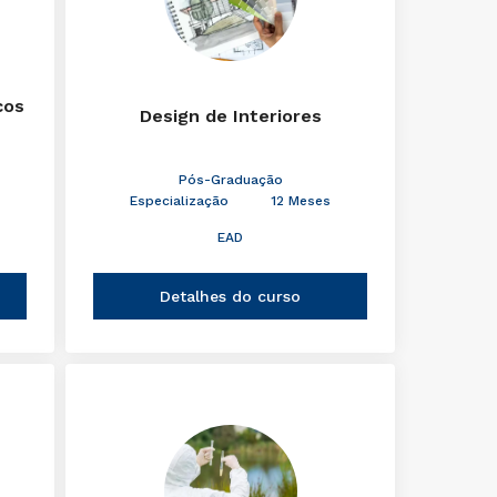
cos
Design de Interiores
Pós-Graduação
Especialização
12 Meses
EAD
Detalhes do curso