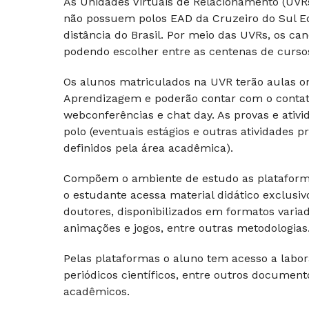
As Unidades Virtuais de Relacionamento (UV
não possuem polos EAD da Cruzeiro do Sul E
distância do Brasil. Por meio das UVRs, os c
podendo escolher entre as centenas de cursos 
Os alunos matriculados na UVR terão aulas on-
Aprendizagem e poderão contar com o contato 
webconferências e chat day. As provas e ativi
polo (eventuais estágios e outras atividades
definidos pela área acadêmica).
Compõem o ambiente de estudo as plataforma
o estudante acessa material didático exclusi
doutores, disponibilizados em formatos varia
animações e jogos, entre outras metodologias
Pelas plataformas o aluno tem acesso a laborató
periódicos científicos, entre outros docume
acadêmicos.