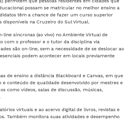
Rs) permitem que pessoas residentes em cidades que
ducacional possam se matricular no melhor ensino a
andidatos têm a chance de fazer um curso superior
disponíveis na Cruzeiro do Sul Virtual.
line síncronas (ao vivo) no Ambiente Virtual de
com o professor e o tutor da disciplina via
dades são on-line, sem a necessidade de se deslocar ao
 presenciais podem acontecer em locais previamente
s de ensino a distância Blackboard e Canvas, em que
vo e conteúdo de qualidade desenvolvido por mestres e
dos como vídeos, salas de discussão, músicas,
.
rios virtuais e ao acervo digital de livros, revistas e
ntos. Também monitora suas atividades e desempenho