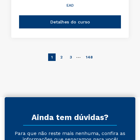
EAD
Detalhes do curso
…
1
2
3
148
Ainda tem dúvidas?
Para que não reste mais nenhuma, confira as
informações que separamos para você!