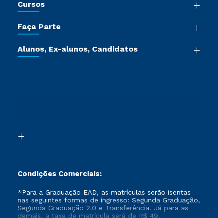
Cursos
Sala de Imprensa
Graduação
Trabalhe Conosco
Faça Parte
Pós-graduação
Certificadoras
Vestibular Múltipla Escolha
Cursos de Medicina
Jornada do Aluno
Alunos, Ex-alunos, Candidatos
Vestibular Redação
Cursos Livres
Sou Aluno
Ética e Integridade
Ingresso via Enem
Cursos Técnicos
Sou Candidato
Proteção de dados
Retorne ao Curso
Cursos Profissionalizantes
Sou Ex-aluno
Segunda Graduação
Canais de Atendimento
Segunda Graduação 2.0
Acessibilidade
Transferência
Biblioteca
Formação Pedagógica - R2
Condições Comerciais:
*Para a Graduação EAD, as matrículas serão isentas
nas seguintes formas de ingresso: Segunda Graduação,
Segunda Graduação 2.0 e Transferência. Já para as
demais, a taxa de matrícula será de R$ 49.