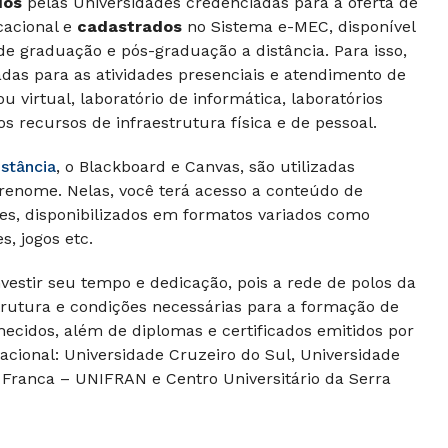
dos
pelas Universidades credenciadas para a oferta de
cacional e
cadastrados
no Sistema e-MEC, disponível
de graduação e pós-graduação a distância. Para isso,
adas para as atividades presenciais e atendimento de
u virtual, laboratório de informática, laboratórios
os recursos de infraestrutura física e de pessoal.
istância
, o Blackboard e Canvas, são utilizadas
 renome. Nelas, você terá acesso a conteúdo de
es, disponibilizados em formatos variados como
s, jogos etc.
nvestir seu tempo e dedicação, pois a rede de polos da
strutura e condições necessárias para a formação de
ecidos, além de diplomas e certificados emitidos por
acional: Universidade Cruzeiro do Sul, Universidade
 Franca – UNIFRAN e Centro Universitário da Serra