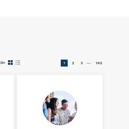
…
ção
1
2
3
143