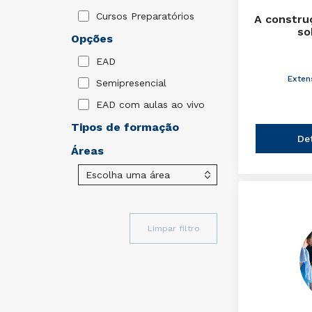
Cursos Preparatórios
A constru
so
Opções
EAD
Exten
Semipresencial
EAD com aulas ao vivo
Tipos de formação
De
Áreas
Limpar filtro