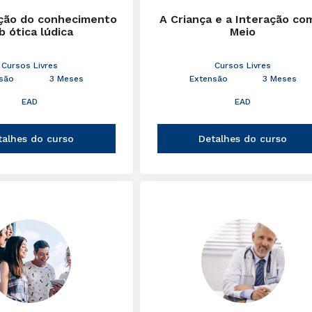
ção do conhecimento
A Criança e a Interação co
b ótica lúdica
Meio
Cursos Livres
Cursos Livres
são
3 Meses
Extensão
3 Meses
EAD
EAD
talhes do curso
Detalhes do curso