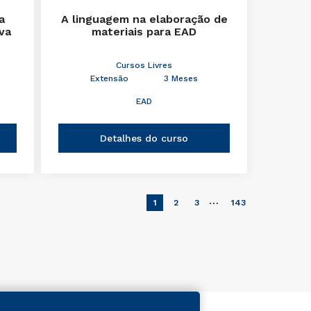
a
A linguagem na elaboração de
iva
materiais para EAD
Cursos Livres
Extensão
3 Meses
EAD
Detalhes do curso
…
1
2
3
143