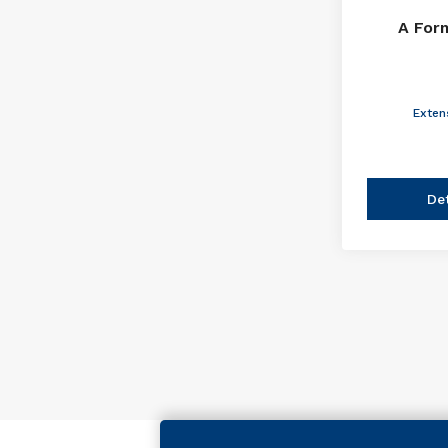
A For
Exten
De