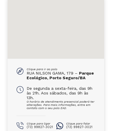
Clique para ir ao polo
RUA NILSON GAMA, 179 –
Parque
Ecológico, Porto Seguro/BA
De segunda a sexta-feira, das 9h
às 21h. Aos sábados, das 9h às
13h.
O horário de atendimento presencial poderá ter
alterações. Para mais informações, entre em
contato com o seu polo EAD.
Clique para ligar
Clique para falar
(73) 99827-3021
(73) 99827-3021