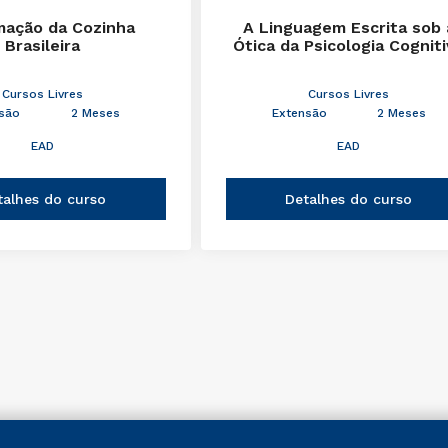
mação da Cozinha
A Linguagem Escrita sob 
Brasileira
Ótica da Psicologia Cognit
Cursos Livres
Cursos Livres
são
2 Meses
Extensão
2 Meses
EAD
EAD
talhes do curso
Detalhes do curso