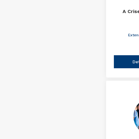
A Cris
Exten
De