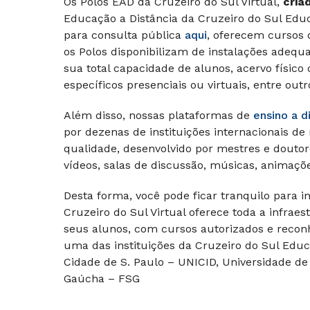
Os Polos EAD da Cruzeiro do Sul Virtual,
cria
Educação a Distância da Cruzeiro do Sul Edu
para consulta pública
aqui
, oferecem cursos 
os Polos disponibilizam de instalações adequ
sua total capacidade de alunos, acervo físico o
específicos presenciais ou virtuais, entre outr
Além disso, nossas plataformas de
ensino a d
por dezenas de instituições internacionais de
qualidade, desenvolvido por mestres e doutor
vídeos, salas de discussão, músicas, animaçõe
Desta forma, você pode ficar tranquilo para i
Cruzeiro do Sul Virtual oferece toda a infrae
seus alunos, com cursos autorizados e reconh
uma das instituições da Cruzeiro do Sul Educ
Cidade de S. Paulo – UNICID, Universidade de
Gaúcha – FSG