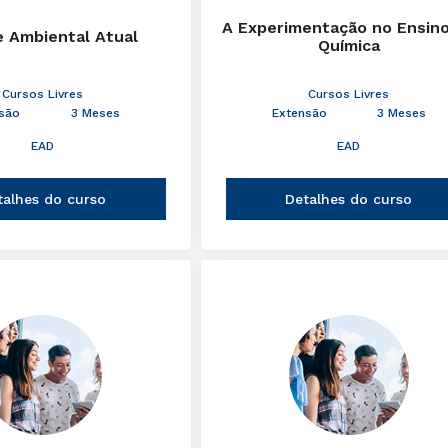
A Experimentação no Ensin
e Ambiental Atual
Química
Cursos Livres
Cursos Livres
são
3 Meses
Extensão
3 Meses
EAD
EAD
talhes do curso
Detalhes do curso