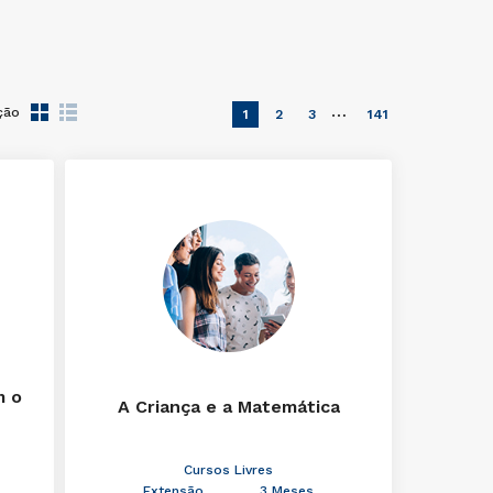
…
ção
1
2
3
141
m o
A Criança e a Matemática
Cursos Livres
Extensão
3 Meses