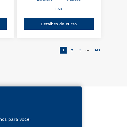
EAD
Detalhes do curso
…
1
2
3
141
mos para você!