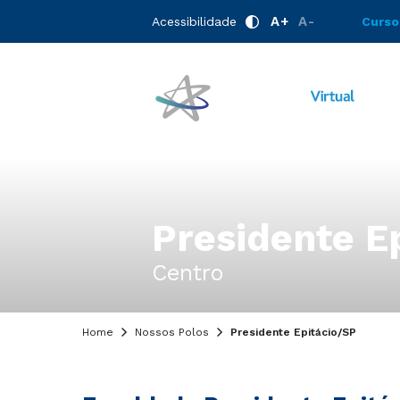
A+
A-
Acessibilidade
Curso
Presidente Ep
Centro
Home
Nossos Polos
Presidente Epitácio/SP