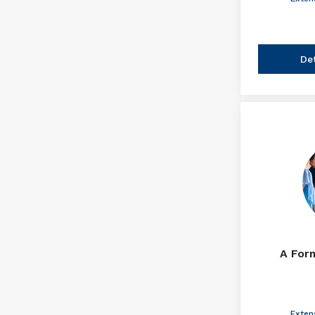
De
A For
Exten