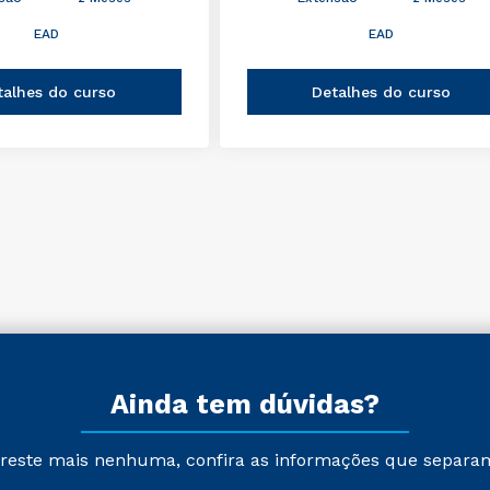
EAD
EAD
talhes do curso
Detalhes do curso
Ainda tem dúvidas?
reste mais nenhuma, confira as informações que separa