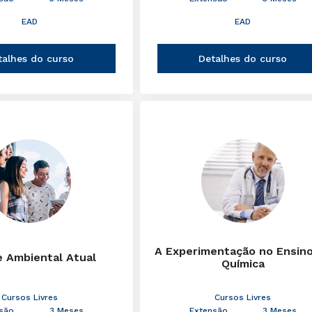
EAD
EAD
talhes do curso
Detalhes do curso
A Experimentação no Ensin
e Ambiental Atual
Química
Cursos Livres
Cursos Livres
são
3 Meses
Extensão
3 Meses