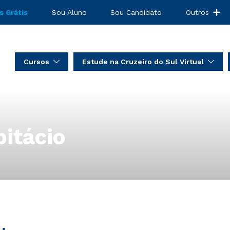
s Grátis
Sou Aluno
Sou Candidato
Outros
Cursos
Estude na Cruzeiro do Sul Virtual
itácio