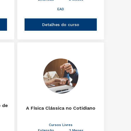
EAD
Detalhes do curso
o de
A Física Clássica no Cotidiano
Cursos Livres
Extensão
3 Meses