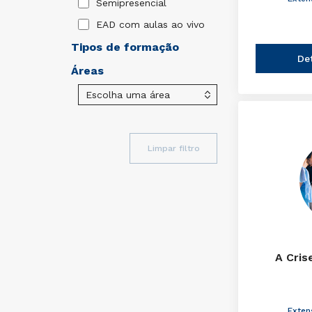
Semipresencial
EAD com aulas ao vivo
Tipos de formação
De
Áreas
Limpar filtro
A Cris
Exten