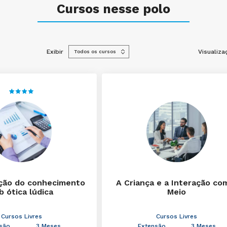
Cursos nesse polo
Exibir
Visualiza
ção do conhecimento
A Criança e a Interação co
b ótica lúdica
Meio
Cursos Livres
Cursos Livres
são
3 Meses
Extensão
3 Meses