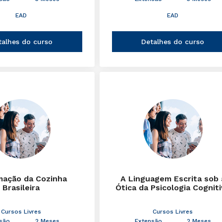
EAD
EAD
talhes do curso
Detalhes do curso
mação da Cozinha
A Linguagem Escrita sob 
Brasileira
Ótica da Psicologia Cognit
Cursos Livres
Cursos Livres
são
2 Meses
Extensão
2 Meses