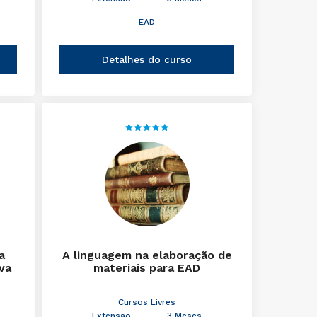
EAD
Detalhes do curso
a
A linguagem na elaboração de
iva
materiais para EAD
Cursos Livres
Extensão
3 Meses