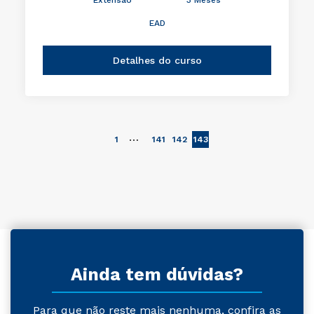
EAD
Detalhes do curso
…
1
141
142
143
Ainda tem dúvidas?
Para que não reste mais nenhuma, confira as