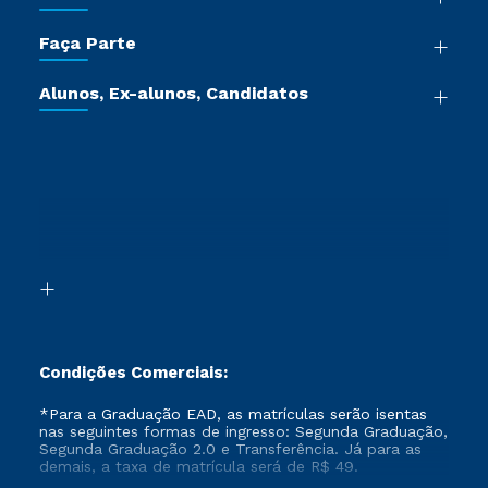
Sala de Imprensa
Graduação
Trabalhe Conosco
Faça Parte
Pós-graduação
Certificadoras
Vestibular Múltipla Escolha
Cursos de Medicina
Jornada do Aluno
Alunos, Ex-alunos, Candidatos
Vestibular Redação
Cursos Livres
Sou Aluno
Ética e Integridade
Ingresso via Enem
Cursos Técnicos
Sou Candidato
Proteção de dados
Retorne ao Curso
Cursos Profissionalizantes
Sou Ex-aluno
Segunda Graduação
Canais de Atendimento
Segunda Graduação 2.0
Acessibilidade
Transferência
Biblioteca
Formação Pedagógica - R2
Condições Comerciais:
*Para a Graduação EAD, as matrículas serão isentas
nas seguintes formas de ingresso: Segunda Graduação,
Segunda Graduação 2.0 e Transferência. Já para as
demais, a taxa de matrícula será de R$ 49.