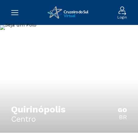
Login
Quirinópolis
GO
BR
Centro