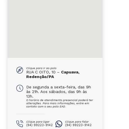
Clique para ir ao polo
RUA C OITO, 10 –
Capuava,
Redenção/PA
De segunda a sexta-feira, das 9h
às 21h. Aos sábados, das 9h às
13h.
O horário de atendimento presencial poderá ter
alterações. Para mais informações, entre em
contato com o seu polo EAD.
Clique para ligar
Clique para falar
(94) 99223-9142
(94) 99223-9142