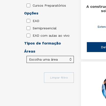
Cursos Preparatórios
A constru
so
Opções
EAD
Exten
Semipresencial
EAD com aulas ao vivo
Tipos de formação
De
Áreas
Limpar filtro