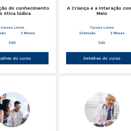
ção do conhecimento
A Criança e a Interação co
b ótica lúdica
Meio
Cursos Livres
Cursos Livres
são
3 Meses
Extensão
3 Meses
EAD
EAD
talhes do curso
Detalhes do curso