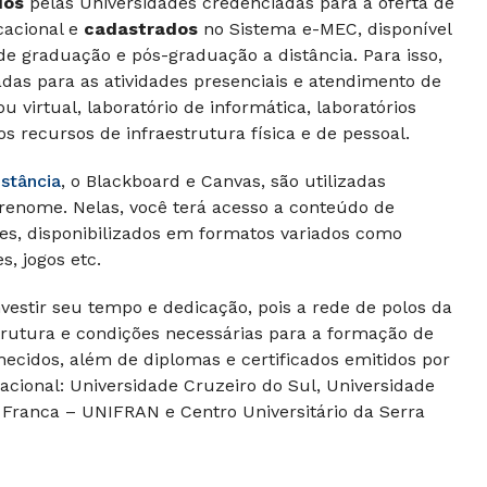
dos
pelas Universidades credenciadas para a oferta de
cacional e
cadastrados
no Sistema e-MEC, disponível
de graduação e pós-graduação a distância. Para isso,
adas para as atividades presenciais e atendimento de
u virtual, laboratório de informática, laboratórios
os recursos de infraestrutura física e de pessoal.
istância
, o Blackboard e Canvas, são utilizadas
 renome. Nelas, você terá acesso a conteúdo de
es, disponibilizados em formatos variados como
s, jogos etc.
nvestir seu tempo e dedicação, pois a rede de polos da
strutura e condições necessárias para a formação de
ecidos, além de diplomas e certificados emitidos por
acional: Universidade Cruzeiro do Sul, Universidade
 Franca – UNIFRAN e Centro Universitário da Serra