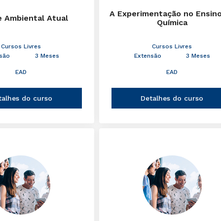
A Experimentação no Ensin
e Ambiental Atual
Química
Cursos Livres
Cursos Livres
são
3 Meses
Extensão
3 Meses
EAD
EAD
talhes do curso
Detalhes do curso