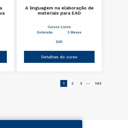
a
A linguagem na elaboração de
iva
materiais para EAD
Cursos Livres
Extensão
3 Meses
EAD
Detalhes do curso
…
1
2
3
143