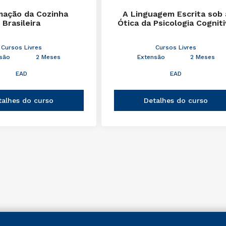
mação da Cozinha
A Linguagem Escrita sob 
Brasileira
Ótica da Psicologia Cognit
Cursos Livres
Cursos Livres
são
2 Meses
Extensão
2 Meses
EAD
EAD
talhes do curso
Detalhes do curso