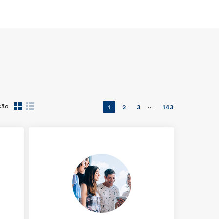
…
ção
1
2
3
143