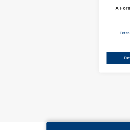
A For
Exten
De