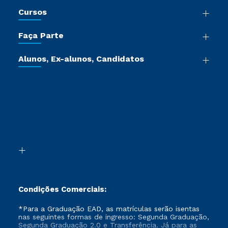
Nossa História
Cursos
Sala de Imprensa
Graduação
Trabalhe Conosco
Faça Parte
Pós-graduação
Certificadoras
Vestibular Múltipla Escolha
Cursos de Medicina
Jornada do Aluno
Alunos, Ex-alunos, Candidatos
Vestibular Redação
Cursos Livres
Sou Aluno
Ética e Integridade
Ingresso via Enem
Cursos Técnicos
Sou Candidato
Proteção de dados
Retorne ao Curso
Cursos Profissionalizantes
Sou Ex-aluno
Segunda Graduação
Canais de Atendimento
Segunda Graduação 2.0
Acessibilidade
Transferência
Biblioteca
Formação Pedagógica - R2
Condições Comerciais:
*Para a Graduação EAD, as matrículas serão isentas
nas seguintes formas de ingresso: Segunda Graduação,
Segunda Graduação 2.0 e Transferência. Já para as