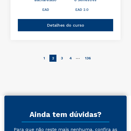
EAD
EAD 2.0
Detalhes do curso
…
1
2
3
4
136
Ainda tem dúvidas?
Para que não reste mais nenhuma, confira as