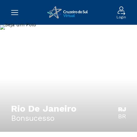
Login
Rio De Janeiro
RJ
BR
Bonsucesso