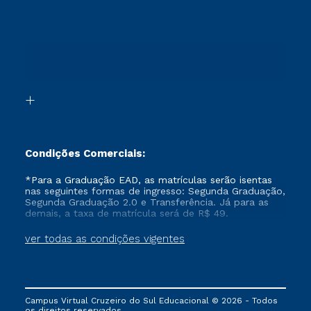
Cursos Técnicos
Sou Candidato
Proteção de dados
Retorne ao Curso
Cursos Profissionalizantes
Sou Ex-aluno
Segunda Graduação
Canais de Atendimento
Segunda Graduação 2.0
Acessibilidade
Transferência
Biblioteca
Formação Pedagógica - R2
Condições Comerciais:
*Para a Graduação EAD, as matrículas serão isentas
nas seguintes formas de ingresso: Segunda Graduação,
Segunda Graduação 2.0 e Transferência. Já para as
demais, a taxa de matrícula será de R$ 49.
ver todas as condições vigentes
Campus Virtual Cruzeiro do Sul Educacional © 2026 - Todos
os direitos reservados.